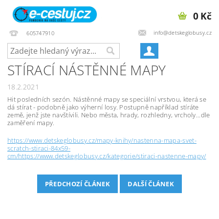
0 Kč
info@detskeglobusy.cz
605747910
STÍRACÍ NÁSTĚNNÉ MAPY
18.2.2021
Hit posledních sezón. Nástěnné mapy se speciální vrstvou, která se
dá stírat - podobně jako výherní losy. Postupně například stíráte
země, jenž jste navštívili. Nebo města, hrady, rozhledny, vrcholy...dle
zaměření mapy.
https://www.detskeglobusy.cz/mapy-knihy/nastenna-mapa-svet-
scratch-stiraci-84x59-
cm/https://www.detskeglobusy.cz/kategorie/stiraci-nastenne-mapy/
PŘEDCHOZÍ ČLÁNEK
DALŠÍ ČLÁNEK