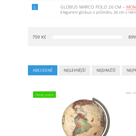
GLOBUS MARCO POLO 26 CM
–
MOM
3.
Elegantní globus o průměru 26 cm v retro
759
Kč
899
ABECEDNĚ
NEJLEVNĚJŠÍ
NEJDRAŽŠÍ
NEJP
Kód:
13
český popis