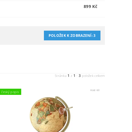
899 Kč
POLOŽEK K ZOBRAZENÍ:
3
1
1
3
Stránka
z
-
položek celkem
Kód:
60
český popis