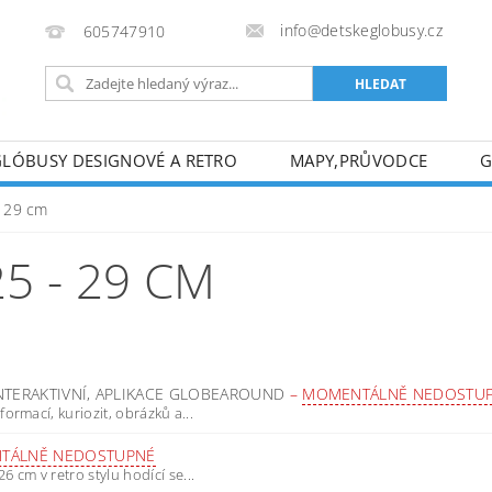
info@detskeglobusy.cz
605747910
GLÓBUSY DESIGNOVÉ A RETRO
MAPY,PRŮVODCE
G
KONTAKTY
- 29 cm
5 - 29 CM
INTERAKTIVNÍ, APLIKACE GLOBEAROUND
–
MOMENTÁLNĚ NEDOSTU
formací, kuriozit, obrázků a...
TÁLNĚ NEDOSTUPNÉ
 cm v retro stylu hodící se...