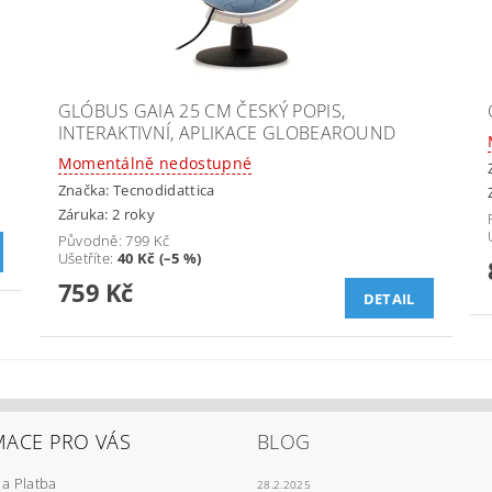
GLÓBUS GAIA 25 CM ČESKÝ POPIS,
INTERAKTIVNÍ, APLIKACE GLOBEAROUND
Momentálně nedostupné
Značka:
Tecnodidattica
Záruka: 2 roky
Původně:
799 Kč
Ušetříte
:
40 Kč (–5 %)
759 Kč
DETAIL
MACE PRO VÁS
BLOG
a Platba
28.2.2025