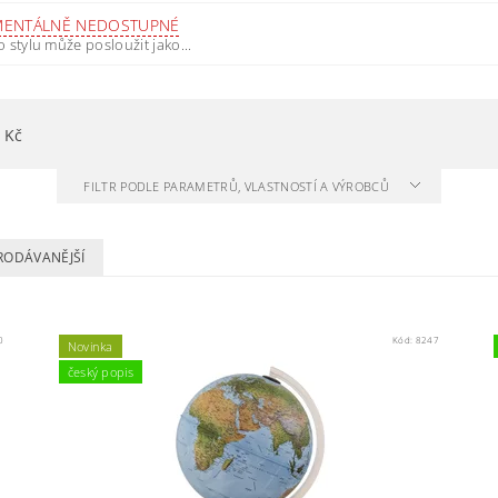
ENTÁLNĚ NEDOSTUPNÉ
 stylu může posloužit jako...
Kč
FILTR PODLE PARAMETRŮ, VLASTNOSTÍ A VÝROBCŮ
RODÁVANĚJŠÍ
0
Kód:
8247
Novinka
český popis