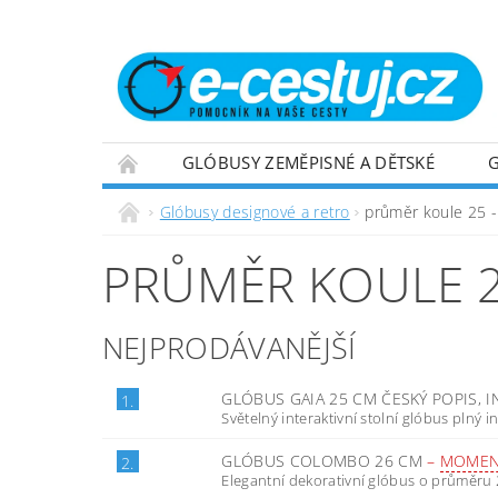
GLÓBUSY ZEMĚPISNÉ A DĚTSKÉ
OBCHODNÍ PODMÍNKY
NAPIŠTE NÁM
Glóbusy designové a retro
průměr koule 25 
PRŮMĚR KOULE 2
NEJPRODÁVANĚJŠÍ
GLÓBUS GAIA 25 CM ČESKÝ POPIS, 
1.
Světelný interaktivní stolní glóbus plný in
GLÓBUS COLOMBO 26 CM
–
MOMEN
2.
Elegantní dekorativní glóbus o průměru 26