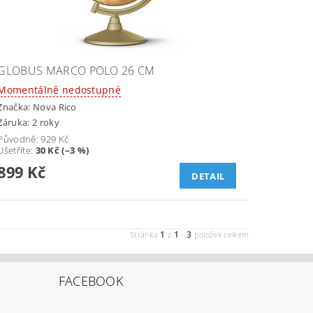
GLOBUS MARCO POLO 26 CM
Momentálně nedostupné
Značka:
Nova Rico
Záruka: 2 roky
Původně:
929 Kč
Ušetříte
:
30 Kč (–3 %)
899 Kč
DETAIL
1
1
3
Stránka
z
-
položek celkem
FACEBOOK