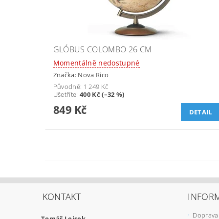
GLÓBUS COLOMBO 26 CM
Momentálně nedostupné
Značka:
Nova Rico
Původně:
1 249 Kč
Ušetříte
:
400 Kč (–32 %)
849 Kč
DETAIL
KONTAKT
INFOR
Doprava 
Tomáš Lejsek