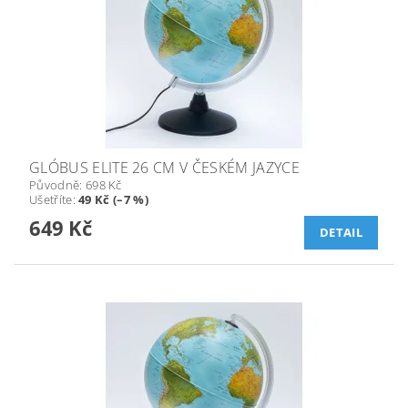
GLÓBUS ELITE 26 CM V ČESKÉM JAZYCE
Původně:
698 Kč
Ušetříte
:
49 Kč (–7 %)
649 Kč
DETAIL