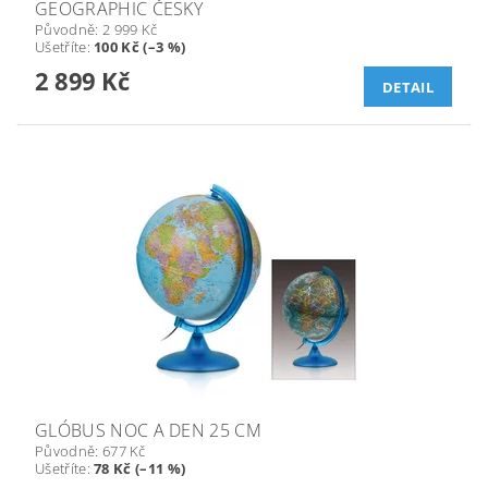
GEOGRAPHIC ČESKY
Původně:
2 999 Kč
Ušetříte
:
100 Kč (–3 %)
2 899 Kč
DETAIL
GLÓBUS NOC A DEN 25 CM
Původně:
677 Kč
Ušetříte
:
78 Kč (–11 %)