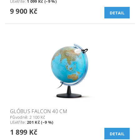
Ušetříte
:
1 099 Kč (–9 %)
9 900 Kč
DETAIL
GLÓBUS FALCON 40 CM
Původně:
2 100 Kč
Ušetříte
:
201 Kč (–9 %)
1 899 Kč
DETAIL