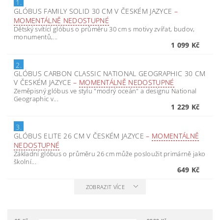
1.
GLÓBUS FAMILY SOLID 30 CM V ČESKÉM JAZYCE
–
MOMENTÁLNĚ NEDOSTUPNÉ
Dětský svítící glóbus o průměru 30 cm s motivy zvířat, budov,
monumentů,...
1 099 Kč
2.
GLÓBUS CARBON CLASSIC NATIONAL GEOGRAPHIC 30 CM
V ČESKÉM JAZYCE
–
MOMENTÁLNĚ NEDOSTUPNÉ
Zeměpisný glóbus ve stylu "modrý oceán" a designu National
Geographic v...
1 229 Kč
3.
GLÓBUS ELITE 26 CM V ČESKÉM JAZYCE
–
MOMENTÁLNĚ
NEDOSTUPNÉ
Základní glóbus o průměru 26 cm může posloužit primárně jako
školní...
649 Kč
ZOBRAZIT VÍCE