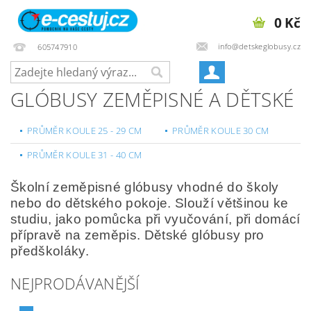
0 Kč
info@detskeglobusy.cz
605747910
GLÓBUSY ZEMĚPISNÉ A DĚTSKÉ
PRŮMĚR KOULE 25 - 29 CM
PRŮMĚR KOULE 30 CM
PRŮMĚR KOULE 31 - 40 CM
Školní zeměpisné glóbusy vhodné do školy
nebo do dětského pokoje. Slouží většinou ke
studiu, jako pomůcka při vyučování, při domácí
přípravě na zeměpis. Dětské glóbusy pro
předškoláky.
NEJPRODÁVANĚJŠÍ