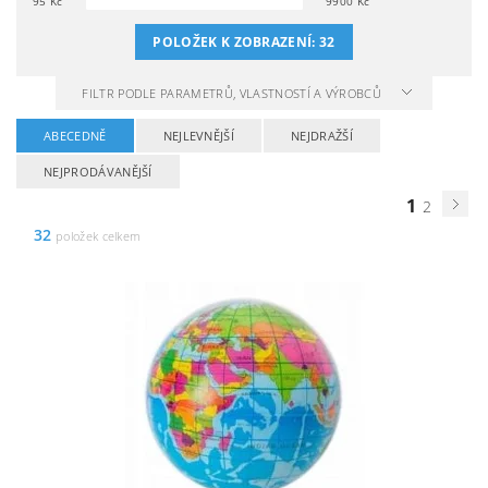
95
Kč
9900
Kč
POLOŽEK K ZOBRAZENÍ:
32
FILTR PODLE PARAMETRŮ, VLASTNOSTÍ A VÝROBCŮ
ABECEDNĚ
NEJLEVNĚJŠÍ
NEJDRAŽŠÍ
NEJPRODÁVANĚJŠÍ
1
2
32
položek celkem