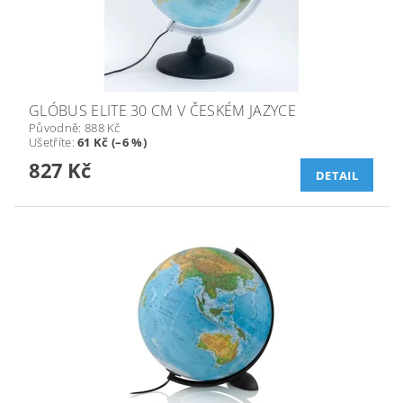
GLÓBUS ELITE 30 CM V ČESKÉM JAZYCE
Původně:
888 Kč
Ušetříte
:
61 Kč (–6 %)
827 Kč
DETAIL