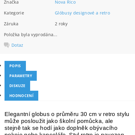
Značka
Nova Rico
Kategorie
Glóbusy designové a retro
Záruka
2 roky
Položka byla vyprodána...
Dotaz
POPIS
PARAMETRY
DISKUZE
HODNOCENÍ
Elegantní globus o průměru 30 cm v retro stylu
může posloužit jako školní pomůcka, ale
stejně tak se hodí jako doplněk obývacího
pokoje nebo kanceláře. Styl retro je navozen