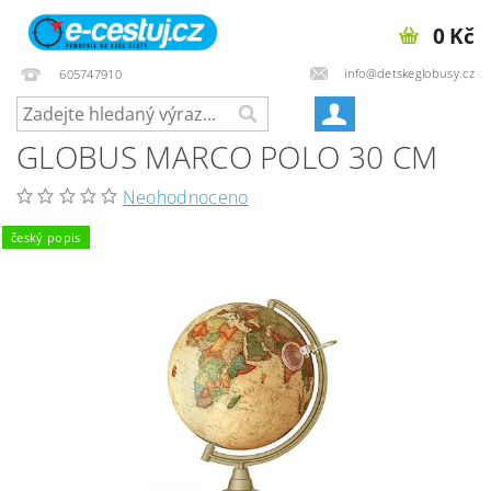
0 Kč
info@detskeglobusy.cz
605747910
GLOBUS MARCO POLO 30 CM
Neohodnoceno
český popis