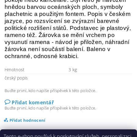
hnědou barvou oceánských ploch, symboly
plachetnic a použitým fontem. Popis v českém
jazyce, po rozsvícení se zvýrazní barevné
politické rozlišení států. Podstavec je plastový,
rameno též. Žárovka se mění vrchem po
vysunutí ramena - návod je přiložen, náhradní
žárovka není součástí balení. Baleno v
ochranné, odnosné krabici.
Hmotnost
3 kg
český popis
Buďte první, kdo napíše příspěvek k této položce.
Přidat komentář
Buďte první, kdo napíše příspěvek k této položce.
Přidat hodnocení
Tento e-shop používá k poskytování služeb, personalizaci