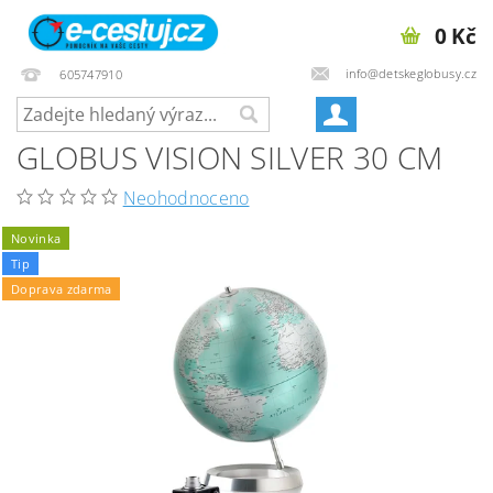
0 Kč
info@detskeglobusy.cz
605747910
GLOBUS VISION SILVER 30 CM
Neohodnoceno
Novinka
Tip
Doprava zdarma