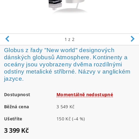
1
z 2
Globus z řady "New world" designových
dánských globusů Atmosphere. Kontinenty a
oceány jsou vyobrazeny dvěma rozdílnými
odstíny metalické stříbrné. Názvy v anglickém
jazyce.
Dostupnost
Momentálně nedostupné
Běžná cena
3 549 Kč
Ušetříte
150 Kč
(–4 %)
3 399 Kč