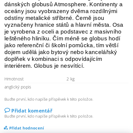
dánských globusů Atmosphere. Kontinenty a
oceány jsou vyobrazeny dvěma rozdílnými
odstíny metalické stříbrné. Černě jsou
vyznačeny hranice států a hlavní města. Osa
je vyrobena z oceli a podstavec z masivního
leštěného hliníku. Čím méně se globus hodí
jako referenční či školní pomůcka, tím větší
dojem udělá jako bytový nebo kancelářský
doplňek v kombinaci s odpovídajícím
interiérem. Globus je nesvítící.
Hmotnost
2 kg
anglický popis
Buďte první, kdo napíše příspěvek k této položce.
Přidat komentář
Buďte první, kdo napíše příspěvek k této položce.
Přidat hodnocení