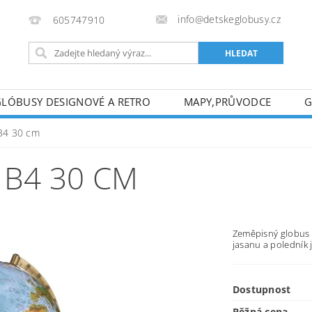
info@detskeglobusy.cz
605747910
GLÓBUSY DESIGNOVÉ A RETRO
MAPY,PRŮVODCE
G
KONTAKTY
 B4 30 cm
 B4 30 CM
Zeměpisný globus 
jasanu a poledník
Dostupnost
Běžná cena