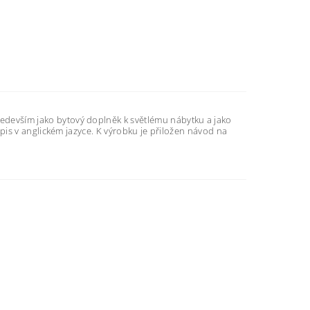
ředevším jako bytový doplněk k světlému nábytku a jako
opis v anglickém jazyce. K výrobku je přiložen návod na