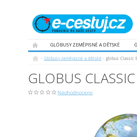
GLÓBUSY ZEMĚPISNÉ A DĚTSKÉ
OBCHODNÍ PODMÍNKY
NAPIŠTE NÁM
Glóbusy zeměpisné a dětské
globus Classic
GLOBUS CLASSIC
Neohodnoceno