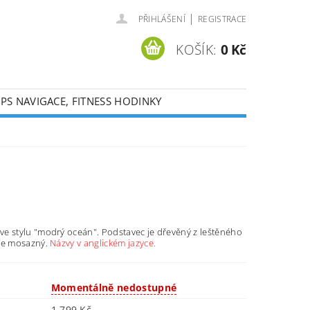
|
PŘIHLÁŠENÍ
REGISTRACE
KOŠÍK:
0 Kč
PS NAVIGACE, FITNESS HODINKY
ve stylu "modrý oceán". Podstavec je dřevěný z leštěného
 je mosazný.
Názvy v anglickém jazyce.
Momentálně nedostupné
1 799 Kč