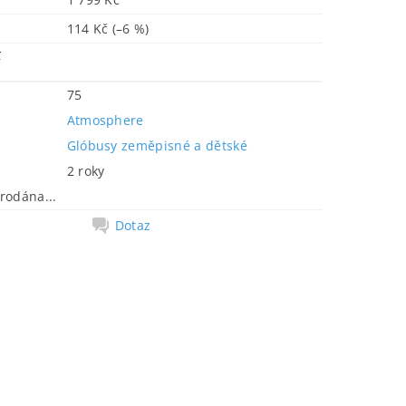
114 Kč
(–6 %)
č
75
Atmosphere
Glóbusy zeměpisné a dětské
2 roky
rodána...
Dotaz