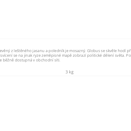
evěný z leštěného jasanu a poledník je mosazný. Globus se skvěle hodí p
ozsvícení se na jinak ryze zeměpisné mapě zobrazí politické dělení světa. P
je běžně dostupná v obchodní síti.
3 kg