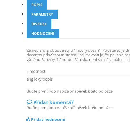
POPIS
PARAMETRY
DISKUZE
HODNOCENÍ
Zeměpisný globus ve stylu "modrý oceán". Podstavec je dř
decentní přisvícení místnosti. Zajímavostí je, že po jeho r
výměnu žárovky. Náhradní žárovka není součástí balení a 
Hmotnost
anglický popis
Buďte první, kdo napíše příspěvek k této položce.
Přidat komentář
Buďte první, kdo napíše příspěvek k této položce.
Přidat hodnocení