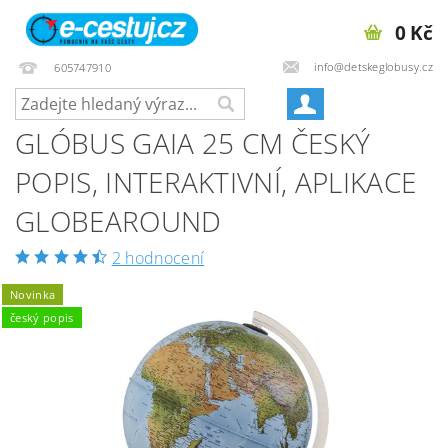
0 Kč
info@detskeglobusy.cz
605747910
GLÓBUS GAIA 25 CM ČESKÝ
POPIS, INTERAKTIVNÍ, APLIKACE
GLOBEAROUND
2 hodnocení
Novinka
český popis