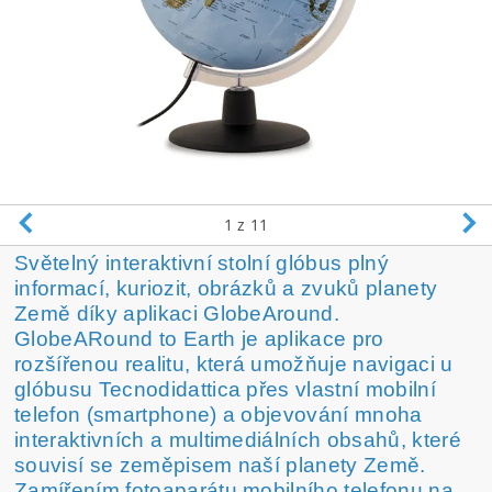
1
z 11
Světelný interaktivní stolní glóbus plný
informací, kuriozit, obrázků a zvuků planety
Země díky aplikaci GlobeAround.
GlobeARound to Earth je aplikace pro
rozšířenou realitu, která umožňuje navigaci u
glóbusu Tecnodidattica přes vlastní mobilní
telefon (smartphone) a objevování mnoha
interaktivních a multimediálních obsahů, které
souvisí se zeměpisem naší planety Země.
Zamířením fotoaparátu mobilního telefonu na