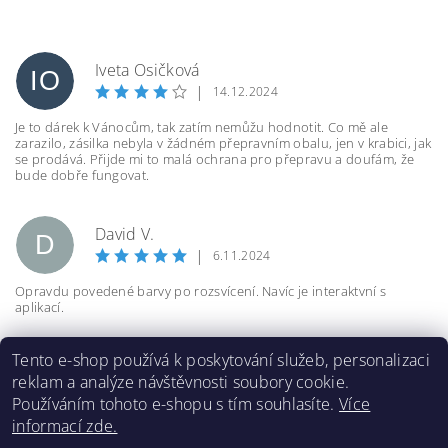
Iveta Osičková
IO
|
14.12.2024
Je to dárek k Vánocům, tak zatím nemůžu hodnotit. Co mě ale
zarazilo, zásilka nebyla v žádném přepravním obalu, jen v krabici, jak
se prodává. Přijde mi to malá ochrana pro přepravu a doufám, že
bude dobře fungovat.
David V.
D
|
6.11.2024
Opravdu povedené barvy po rozsvícení. Navíc je interaktvní s
aplikací.
Tento e-shop používá k poskytování služeb, personalizaci
reklam a analýze návštěvnosti soubory cookie.
Používáním tohoto e-shopu s tím souhlasíte.
Více
informací zde.
Doprava a platba
|
Cookies
|
Obchodní podmínky
|
Kontakty