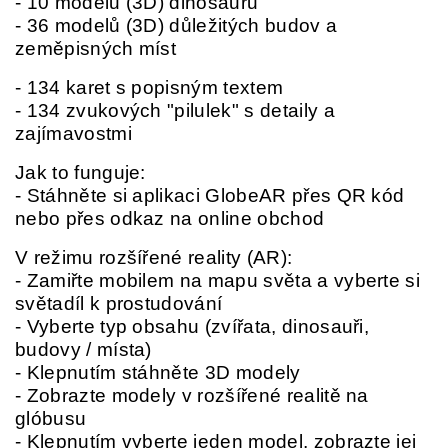
- 10 modelů (3D) dinosaurů
- 36 modelů (3D) důležitých budov a
zeměpisných míst
- 134 karet s popisným textem
- 134 zvukových "pilulek" s detaily a
zajímavostmi
Jak to funguje:
- Stáhněte si aplikaci GlobeAR přes QR kód
nebo přes odkaz na online obchod
V režimu rozšířené reality (AR):
- Zamiřte mobilem na mapu světa a vyberte si
světadíl k prostudování
- Vyberte typ obsahu (zvířata, dinosauři,
budovy / místa)
- Klepnutím stáhněte 3D modely
- Zobrazte modely v rozšířené realitě na
glóbusu
- Klepnutím vyberte jeden model, zobrazte jej