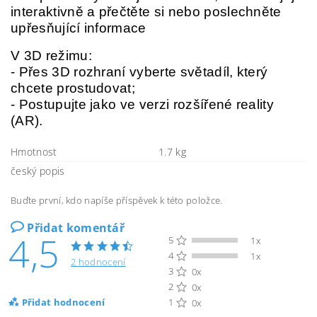
interaktivně a přečtěte si nebo poslechněte
upřesňující informace
V 3D režimu:
- Přes 3D rozhraní vyberte světadíl, který
chcete prostudovat;
- Postupujte jako ve verzi rozšířené reality
(AR).
Hmotnost
1.7 kg
český popis
Buďte první, kdo napíše příspěvek k této položce.
Přidat komentář
4,5
5
1x
4
1x
2 hodnocení
3
0x
2
0x
Přidat hodnocení
1
0x