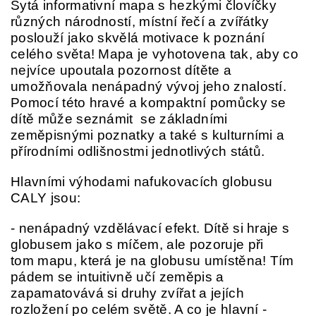
Sytá informativní mapa s hezkými človíčky
různých národností, místní řečí a zvířátky
poslouží jako skvělá motivace k poznání
celého světa! Mapa je vyhotovena tak, aby co
nejvíce upoutala pozornost dítěte a
umožňovala nenápadný vývoj jeho znalostí.
Pomocí této hravé a kompaktní pomůcky se
dítě může seznámit se základními
zeměpisnými poznatky a také s kulturními a
přírodními odlišnostmi jednotlivých států.
Hlavními výhodami nafukovacích globusu
CALY jsou:
- nenápadný vzdělávací efekt. Dítě si hraje s
globusem jako s míčem, ale pozoruje při
tom mapu, která je na globusu umístěna! Tím
pádem se intuitivně učí zeměpis a
zapamatovává si druhy zvířat a jejích
rozložení po celém světě. A co je hlavní -