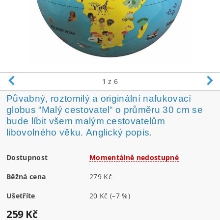
1
z 6
Půvabný, roztomilý a originální nafukovací
globus “Malý cestovatel“ o průměru 30 cm se
bude líbit všem malým cestovatelům
libovolného věku. Anglický popis.
Dostupnost
Momentálně nedostupné
Běžná cena
279 Kč
Ušetříte
20 Kč
(–7 %)
259 Kč