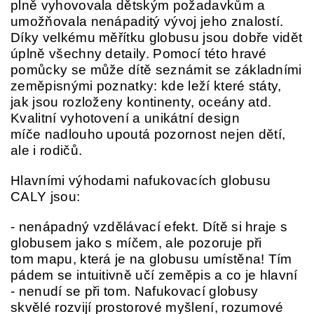
plně vyhovovala dětským požadavkům a
umožňovala nenápaditý vývoj jeho znalostí.
Díky velkému měřítku globusu jsou dobře vidět
úplně všechny detaily. Pomocí této hravé
pomůcky se může dítě seznámit se základními
zeměpisnými poznatky: kde leží které státy,
jak jsou rozloženy kontinenty, oceány atd.
Kvalitní vyhotovení a unikátní design
míče nadlouho upoutá pozornost nejen dětí,
ale i rodičů.
Hlavními výhodami nafukovacích globusu
CALY jsou:
- nenápadný vzdělávací efekt. Dítě si hraje s
globusem jako s míčem, ale pozoruje při
tom mapu, která je na globusu umístěna! Tím
pádem se intuitivně učí zeměpis a co je hlavní
- nenudí se při tom. Nafukovací globusy
skvělé rozvijí prostorové myšlení, rozumové