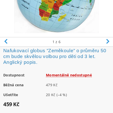
1
z 6
Nafukovací globus “Zeměkoule“ o průměru 50
cm bude skvělou volbou pro děti od 3 let.
Anglický popis.
Dostupnost
Momentálně nedostupné
Běžná cena
479 Kč
Ušetříte
20 Kč
(–4 %)
459 Kč