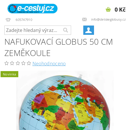
0 Kč
info@detskeglobusy.cz
605747910
NAFUKOVACÍ GLOBUS 50 CM
ZEMĚKOULE
Neohodnoceno
Novinka