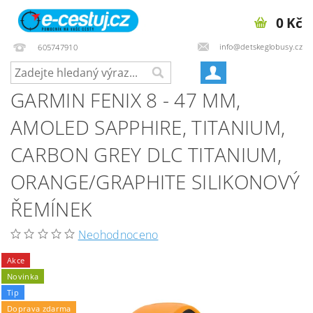
0 Kč
info@detskeglobusy.cz
605747910
GARMIN FENIX 8 - 47 MM,
AMOLED SAPPHIRE, TITANIUM,
CARBON GREY DLC TITANIUM,
ORANGE/GRAPHITE SILIKONOVÝ
ŘEMÍNEK
Neohodnoceno
Akce
Novinka
Tip
Doprava zdarma