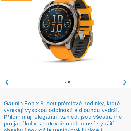
1
z 5
Garmin Fénix 8 jsou prémiové hodinky, které
vynikají vysokou odolností a dlouhou výdrží.
Přitom mají elegantní vzhled, jsou všestranné
pro jakékoliv sportovně-outdoorové využití,
obsahují pokročilé tréninkové funkce i