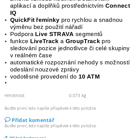
aplikací a doplňků prostřednictvím
Connect
IQ
QuickFit řemínky
pro rychlou a snadnou
výměnu bez použití nářadí
Podpora
Live STRAVA
segmentů
funkce
LiveTrack
a
GroupTrack
pro
sledování pozice jednotlivce či celé skupiny
v reálném čase
automatické rozpoznání nehody s možností
odeslání nouzové zprávy
vodotěsné provedení do
10 ATM
Hmotnost
0.073 kg
Buďte první, kdo napíše příspěvek k této položce.
Přidat komentář
Buďte první, kdo napíše příspěvek k této položce.