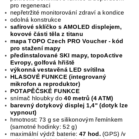
pro regeneraci
nepřetržité monitorování zdraví a kondice
odolná konstrukce
safírové sklíčko s AMOLED displejem,
kovové části těla z titanu
mapa TOPO Czech PRO Voucher - kód
pro stažení mapy
předinstalované SKI mapy, topoActive
Evropy, golfová hřiště
výkonná vestavěná LED svítilna
HLASOVÉ FUNKCE (integrovaný
mikrofon a reproduktor)
POTAPĚČSKÉ FUNKCE
snímač hloubky do
40 metrů (4 ATM)
barevný dotykový displej 1,4" (dotyk lze
vypnout)
hmotnost: 73 g se silikonovým řemínkem
(samotné hodinky: 52 g)
maximální výdrž baterie:
47 hod.
(GPS) /v