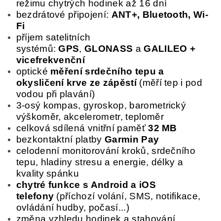
režimu chytrých hodinek až 16 dní
bezdrátové připojení:
ANT+, Bluetooth, Wi-
Fi
příjem satelitních
systémů:
GPS
,
GLONASS
a
GALILEO +
vicefrekvenční
optické
měření srdečního tepu a
okysličení krve ze zápěstí
(měří tep i pod
vodou při plavání)
3-osý kompas, gyroskop, barometrický
výškoměr, akcelerometr, teploměr
celková sdílená vnitřní paměť
32 MB
bezkontaktní platby
Garmin Pay
celodenní monitorování kroků, srdečního
tepu, hladiny stresu a energie, délky a
kvality spánku
chytré funkce s Android a iOS
telefony
(příchozí volání, SMS, notifikace,
ovládání hudby, počasí...)
změna vzhledu hodinek a stahování