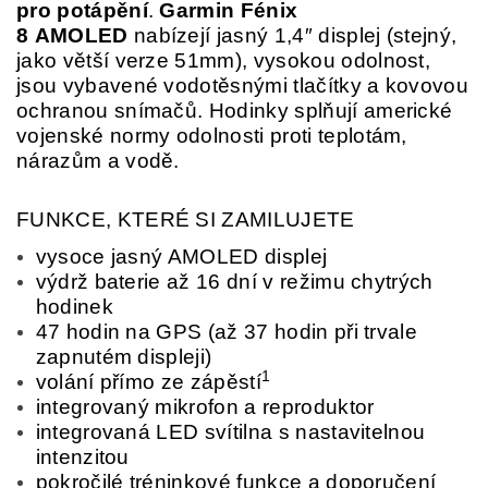
pro potápění
.
Garmin Fénix
8
AMOLED
nabízejí jasný 1,4″ displej (stejný,
jako větší verze 51mm), vysokou odolnost,
jsou vybavené vodotěsnými tlačítky a kovovou
ochranou snímačů. Hodinky splňují americké
vojenské normy odolnosti proti teplotám,
nárazům a vodě.
FUNKCE, KTERÉ SI ZAMILUJETE
vysoce jasný AMOLED displej
výdrž baterie až 16 dní v režimu chytrých
hodinek
47 hodin na GPS (až 37 hodin při trvale
zapnutém displeji)
1
volání přímo ze zápěstí
integrovaný mikrofon a reproduktor
integrovaná LED svítilna s nastavitelnou
intenzitou
pokročilé tréninkové funkce a doporučení