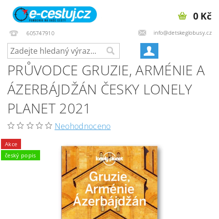
0 Kč
info@detskeglobusy.cz
605747910
PRŮVODCE GRUZIE, ARMÉNIE A
ÁZERBÁJDŽÁN ČESKY LONELY
PLANET 2021
Neohodnoceno
Akce
český popis