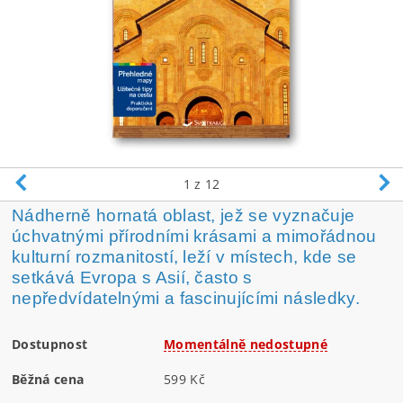
1
z 12
Nádherně hornatá oblast, jež se vyznačuje
úchvatnými přírodními krásami a mimořádnou
kulturní rozmanitostí, leží v místech, kde se
setkává Evropa s Asií, často s
nepředvídatelnými a fascinujícími následky.
Dostupnost
Momentálně nedostupné
Běžná cena
599 Kč