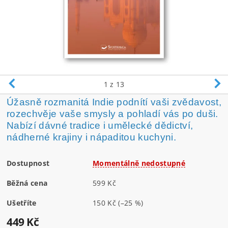
1
z 13
Úžasně rozmanitá Indie podnítí vaši zvědavost,
rozechvěje vaše smysly a pohladí vás po duši.
Nabízí dávné tradice i umělecké dědictví,
nádherné krajiny i nápaditou kuchyni.
Dostupnost
Momentálně nedostupné
Běžná cena
599 Kč
Ušetříte
150 Kč
(–25 %)
449 Kč