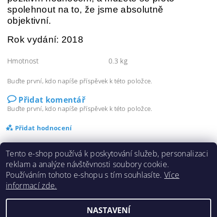
spolehnout na to, že jsme absolutně
objektivní.
Rok vydání: 2018
Hmotnost
0.3 kg
Buďte první, kdo napíše příspěvek k této položce.
Přidat komentář
Buďte první, kdo napíše příspěvek k této položce.
Přidat hodnocení
Tento e-shop používá k poskytování služeb, personalizaci
reklam a analýze návštěvnosti soubory cookie.
Používáním tohoto e-shopu s tím souhlasíte.
Více
informací zde.
Doprava a platba
|
Cookies
|
Obchodní podmínky
|
Kontakty
NASTAVENÍ