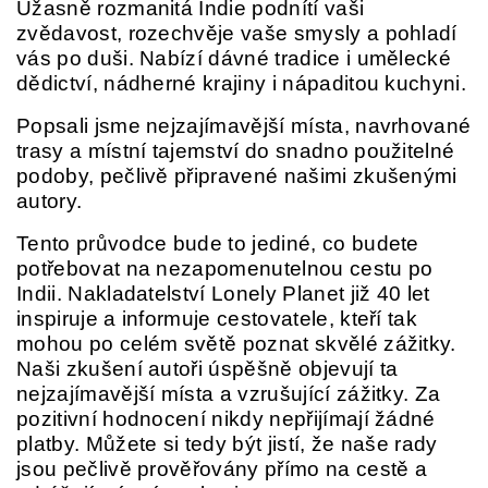
Úžasně rozmanitá Indie podnítí vaši
zvědavost, rozechvěje vaše smysly a pohladí
vás po duši. Nabízí dávné tradice i umělecké
dědictví, nádherné krajiny i nápaditou kuchyni.
Popsali jsme nejzajímavější místa, navrhované
trasy a místní tajemství do snadno použitelné
podoby, pečlivě připravené našimi zkušenými
autory.
Tento průvodce bude to jediné, co budete
potřebovat na nezapomenutelnou cestu po
Indii. Nakladatelství Lonely Planet již 40 let
inspiruje a informuje cestovatele, kteří tak
mohou po celém světě poznat skvělé zážitky.
Naši zkušení autoři úspěšně objevují ta
nejzajímavější místa a vzrušující zážitky. Za
pozitivní hodnocení nikdy nepřijímají žádné
platby. Můžete si tedy být jistí, že naše rady
jsou pečlivě prověřovány přímo na cestě a