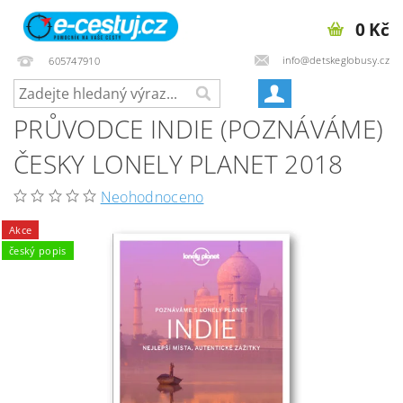
0 Kč
info@detskeglobusy.cz
605747910
PRŮVODCE INDIE (POZNÁVÁME)
ČESKY LONELY PLANET 2018
Neohodnoceno
Akce
český popis