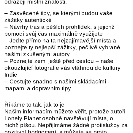
odrážejí místní znalosti.
– Zasvěcené tipy, se kterými budou vaše
zážitky autentické
– Návrhy tras a pěších prohlídek, s jejichž
pomocí svůj čas maximálně využijete
– Jeďte přímo na ta nejzajímavější místa a
poznejte ty nejlepší zážitky, pečlivě vybrané
našimi zkušenými autory
– Poznejte zemi ještě před cestou – naše
okouzlující fotografie vás vtáhnou do kultury
Indie
– Cestujte snadno s našimi skládacími
mapami a dopravním tipy
Říkáme to tak, jak to je
Našim informacím můžete věřit, protože autoři
Lonely Planet osobně navštěvují místa, o
nichž píšou. Nepřijímáme žádné protislužby za
pozitivní hodnocení, a můžete se proto