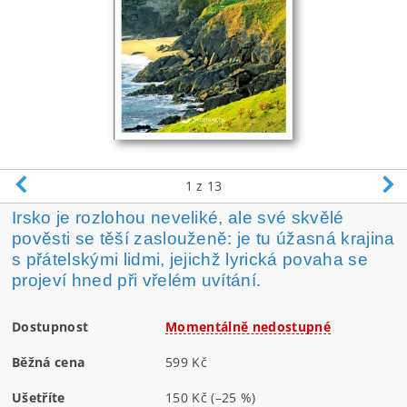
1
z 13
Irsko je rozlohou neveliké, ale své skvělé
pověsti se těší zaslouženě: je tu úžasná krajina
s přátelskými lidmi, jejichž lyrická povaha se
projeví hned při vřelém uvítání.
Dostupnost
Momentálně nedostupné
Běžná cena
599 Kč
Ušetříte
150 Kč
(–25 %)