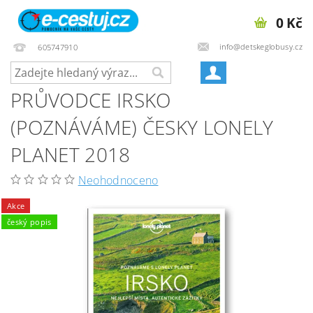
0 Kč
info@detskeglobusy.cz
605747910
PRŮVODCE IRSKO
(POZNÁVÁME) ČESKY LONELY
PLANET 2018
Neohodnoceno
Akce
český popis