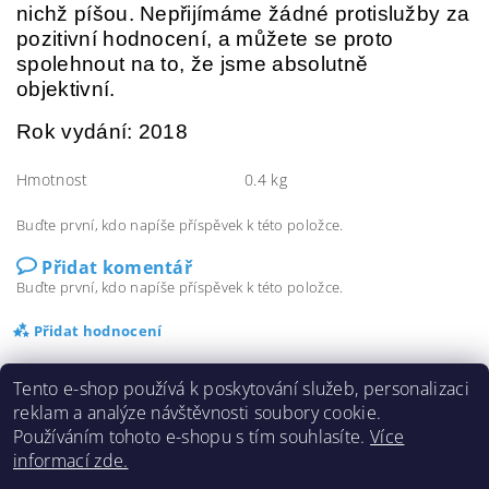
nichž píšou. Nepřijímáme žádné protislužby za
pozitivní hodnocení, a můžete se proto
spolehnout na to, že jsme absolutně
objektivní.
Rok vydání: 2018
Hmotnost
0.4 kg
Buďte první, kdo napíše příspěvek k této položce.
Přidat komentář
Buďte první, kdo napíše příspěvek k této položce.
Přidat hodnocení
Tento e-shop používá k poskytování služeb, personalizaci
reklam a analýze návštěvnosti soubory cookie.
Používáním tohoto e-shopu s tím souhlasíte.
Více
informací zde.
Doprava a platba
|
Cookies
|
Obchodní podmínky
|
Kontakty