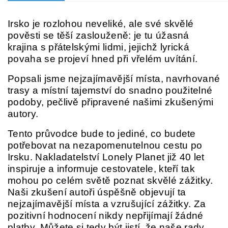
Irsko je rozlohou neveliké, ale své skvělé
pověsti se těší zaslouženě: je tu úžasná
krajina s přátelskými lidmi, jejichž lyrická
povaha se projeví hned při vřelém uvítání.
Popsali jsme nejzajímavější místa, navrhované
trasy a místní tajemství do snadno použitelné
podoby, pečlivě připravené našimi zkušenými
autory.
Tento průvodce bude to jediné, co budete
potřebovat na nezapomenutelnou cestu po
Irsku. Nakladatelství Lonely Planet již 40 let
inspiruje a informuje cestovatele, kteří tak
mohou po celém světě poznat skvělé zážitky.
Naši zkušení autoři úspěšně objevují ta
nejzajímavější místa a vzrušující zážitky. Za
pozitivní hodnocení nikdy nepřijímají žádné
platby. Můžete si tedy být jistí, že naše rady