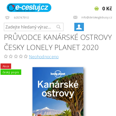
0 Kč
info@detskeglobusy.cz
605747910
PRŮVODCE KANÁRSKÉ OSTROVY
ČESKY LONELY PLANET 2020
Neohodnoceno
Akce
český popis