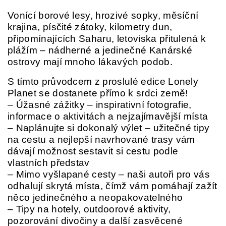
Vonící borové lesy, hrozivé sopky, měsíční
krajina, písčité zátoky, kilometry dun,
připomínajících Saharu, letoviska přitulená k
plážím – nádherné a jedinečné Kanárské
ostrovy mají mnoho lákavých podob.
S tímto průvodcem z proslulé edice Lonely
Planet se dostanete přímo k srdci země!
– Úžasné zážitky – inspirativní fotografie,
informace o aktivitách a nejzajímavější místa
– Naplánujte si dokonalý výlet – užitečné tipy
na cestu a nejlepší navrhované trasy vám
dávají možnost sestavit si cestu podle
vlastních představ
– Mimo vyšlapané cesty – naši autoři pro vás
odhalují skrytá místa, čímž vám pomáhají zažít
něco jedinečného a neopakovatelného
– Tipy na hotely, outdoorové aktivity,
pozorování divočiny a další zasvěcené