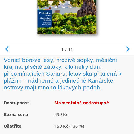
1
z 11
Vonící borové lesy, hrozivé sopky, měsíční
krajina, písčité zátoky, kilometry dun,
připomínajících Saharu, letoviska přitulená k
plážím – nádherné a jedinečné Kanárské
ostrovy mají mnoho lákavých podob.
Dostupnost
Momentálně nedostupné
Běžná cena
499 Kč
Ušetříte
150 Kč
(–30 %)