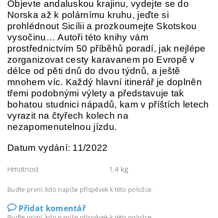
Objevte andaluskou krajinu, vydejte se do
Norska až k polárnímu kruhu, jeďte si
prohlédnout Sicílii a prozkoumejte Skotskou
vysočinu… Autoři této knihy vám
prostřednictvím 50 příběhů poradí, jak nejlépe
zorganizovat cesty karavanem po Evropě v
délce od pěti dnů do dvou týdnů, a ještě
mnohem víc. Každý hlavní itinerář je doplněn
třemi podobnými výlety a představuje tak
bohatou studnici nápadů, kam v příštích letech
vyrazit na čtyřech kolech na
nezapomenutelnou jízdu.
Datum vydání: 11/2022
Hmotnost
1.4 kg
Buďte první, kdo napíše příspěvek k této položce.
Přidat komentář
Buďte první, kdo napíše příspěvek k této položce.