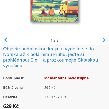
1
z 8
Objevte andaluskou krajinu, vydejte se do
Norska až k polárnímu kruhu, jeďte si
prohlédnout Sicílii a prozkoumejte Skotskou
vysočinu.
Dostupnost
Momentálně nedostupné
Běžná cena
899 Kč
Ušetříte
270 Kč
(–30 %)
629 Kč