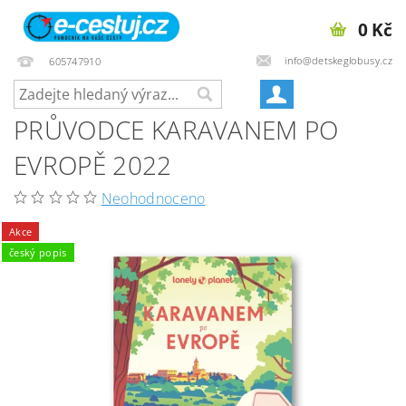
0 Kč
info@detskeglobusy.cz
605747910
PRŮVODCE KARAVANEM PO
EVROPĚ 2022
Neohodnoceno
Akce
český popis