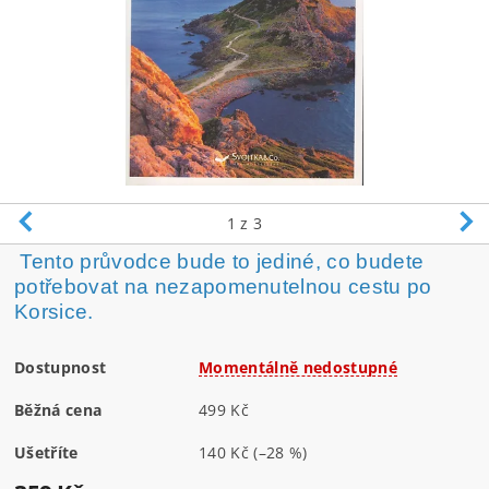
1
z 3
Tento průvodce bude to jediné, co budete
potřebovat na nezapomenutelnou cestu po
Korsice.
Dostupnost
Momentálně nedostupné
Běžná cena
499 Kč
Ušetříte
140 Kč
(–28 %)