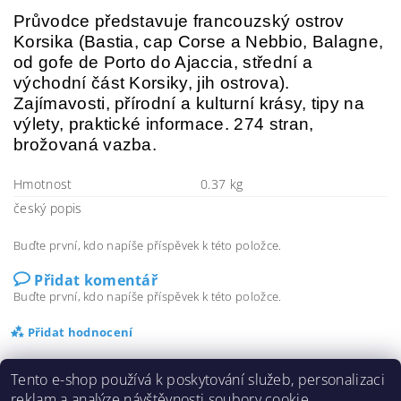
Průvodce představuje francouzský ostrov
Korsika (Bastia, cap Corse a Nebbio, Balagne,
od gofe de Porto do Ajaccia, střední a
východní část Korsiky, jih ostrova).
Zajímavosti, přírodní a kulturní krásy, tipy na
výlety, praktické informace. 274 stran,
brožovaná vazba.
Hmotnost
0.37 kg
český popis
Buďte první, kdo napíše příspěvek k této položce.
Přidat komentář
Buďte první, kdo napíše příspěvek k této položce.
Přidat hodnocení
Tento e-shop používá k poskytování služeb, personalizaci
reklam a analýze návštěvnosti soubory cookie.