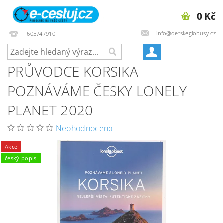
0 Kč
info@detskeglobusy.cz
605747910
PRŮVODCE KORSIKA
POZNÁVÁME ČESKY LONELY
PLANET 2020
Neohodnoceno
Akce
český popis