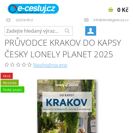
0 Kč
info@detskeglobusy.cz
605747910
PRŮVODCE KRAKOV DO KAPSY
ČESKY LONELY PLANET 2025
Neohodnoceno
Akce
Novinka
český popis