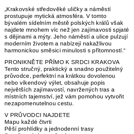
„Krakovské středověké uličky a náměstí
prostupuje mytická atmosféra. V tomto
bývalém sídelním městě polských králů však
najdete mnohem víc než jen zajímavosti spjaté
s dějinami a mýty. Jeho náměstí a ulice pulzují
moderním životem a nabízejí nakažlivou
harmonickou směsici minulosti s přítomností.“
PRONIKNĚTE PŘÍMO K SRDCI KRAKOVA
Tento stručný, praktický a snadno použitelný
průvodce, perfektní na krátkou dovolenou
nebo víkendový výlet, obsahuje popis
největších zajímavostí, navržených tras a
místních tajemství, jež vám pomohou vytvořit
nezapomenutelnou cestu.
V PRŮVODCI NAJDETE
Mapu každé čtvrti
Pěší prohlídky a jednodenní trasy