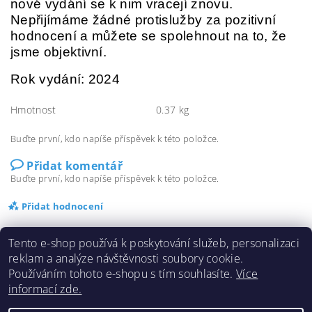
nové vydání se k nim vracejí znovu.
Nepřijímáme žádné protislužby za pozitivní
hodnocení a můžete se spolehnout na to, že
jsme objektivní.
Rok vydání: 2024
Hmotnost
0.37 kg
Buďte první, kdo napíše příspěvek k této položce.
Přidat komentář
Buďte první, kdo napíše příspěvek k této položce.
Přidat hodnocení
Tento e-shop používá k poskytování služeb, personalizaci
reklam a analýze návštěvnosti soubory cookie.
Používáním tohoto e-shopu s tím souhlasíte.
Více
informací zde.
Doprava a platba
|
Cookies
|
Obchodní podmínky
|
Kontakty