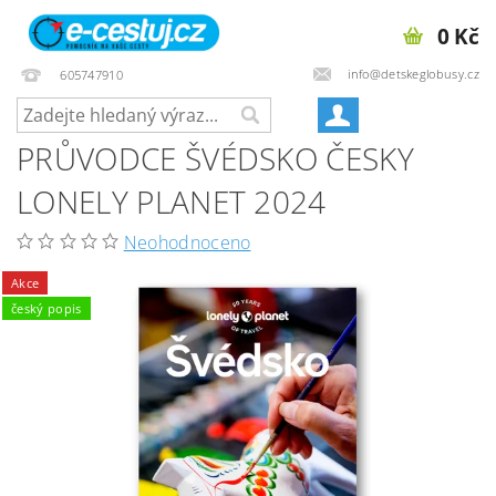
0 Kč
info@detskeglobusy.cz
605747910
PRŮVODCE ŠVÉDSKO ČESKY
LONELY PLANET 2024
Neohodnoceno
Akce
český popis