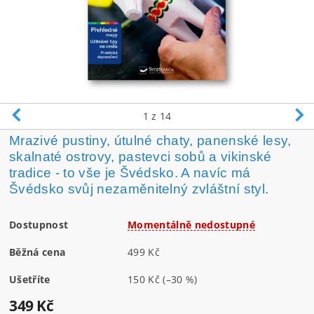
1
z 14
Mrazivé pustiny, útulné chaty, panenské lesy,
skalnaté ostrovy, pastevci sobů a vikinské
tradice - to vše je Švédsko. A navíc má
Švédsko svůj nezaměnitelný zvláštní styl.
Dostupnost
Momentálně nedostupné
Běžná cena
499 Kč
Ušetříte
150 Kč
(–30 %)
349 Kč