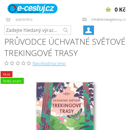
0 Kč
info@detskeglobusy.cz
605747910
PRŮVODCE ÚCHVATNÉ SVĚTOVÉ
TREKINGOVÉ TRASY
Neohodnoceno
Akce
český popis