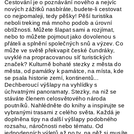
Cestování je o poznávání nového a nejvíc
nových zážitků nasbíráte, budete-li cestovat
co nejpomaleji, tedy pěšky! Pěší turistika
neboli treking má mnoho podob a úrovní
obtížnosti. Můžete šlapat sami a rozjímat,
nebo to můžete pojmout jako dovolenou s
přáteli a splnění společných snů a výzev. Co
může ve světě překvapit české čundráky,
uvyklé na propracovanou síť turistických
značek? Kulturně bohaté stezky z města do
města, od památky k památce, na místa, kde
se psala historie zemí, kontinentů...
Dechberoucí výšlapy na vyhlídky s
úchvatnými panoramaty. Stezky, na niž se
stáváte členem celosvětového národa
poutníků. Nahlédněte do knihy a inspirujte se
vybranými trasami z celého světa. Každá je
doplněna tipy na další výšlapy podobného
rozsahu, náročnosti nebo tématu. Od
jednodenních výletů až po ty, na něž si musíte