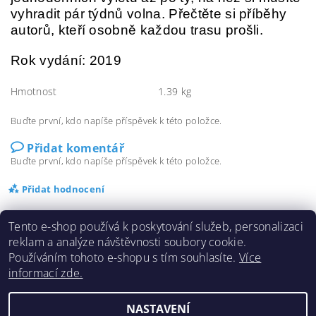
vyhradit pár týdnů volna. Přečtěte si příběhy
autorů, kteří osobně každou trasu prošli.
Rok vydání: 2019
Hmotnost
1.39 kg
Buďte první, kdo napíše příspěvek k této položce.
Přidat komentář
Buďte první, kdo napíše příspěvek k této položce.
Přidat hodnocení
Tento e-shop používá k poskytování služeb, personalizaci
reklam a analýze návštěvnosti soubory cookie.
Používáním tohoto e-shopu s tím souhlasíte.
Více
informací zde.
Doprava a platba
|
Cookies
|
Obchodní podmínky
|
Kontakty
NASTAVENÍ