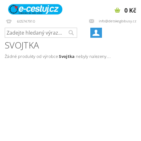
0 Kč
info@detskeglobusy.cz
605747910
SVOJTKA
Žádné produkty od výrobce
Svojtka
nebyly nalezeny....