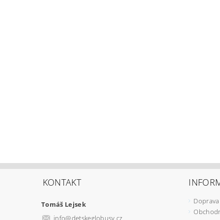
KONTAKT
INFOR
Doprava 
Tomáš Lejsek
Obchodn
info
@
detskeglobusy.cz