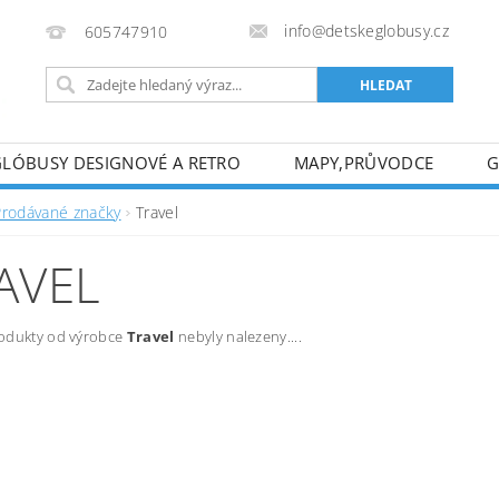
info@detskeglobusy.cz
605747910
GLÓBUSY DESIGNOVÉ A RETRO
MAPY,PRŮVODCE
G
KONTAKTY
Prodávané značky
Travel
AVEL
odukty od výrobce
Travel
nebyly nalezeny....